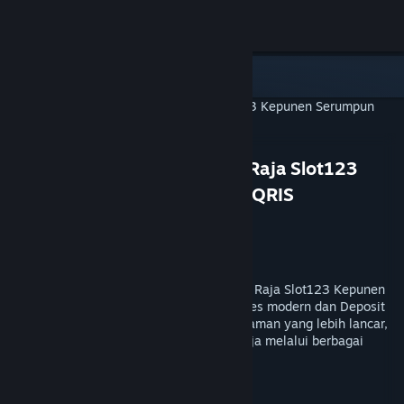
8
RAJABET123
Lihat Profilmu
Wallet (Rp 123.123)
Pemberitahuan
8
Rajabet123 - Naungan Para Raja Slot123
Kepunen Serumpun Semaen QRIS
Toko
Pengembang
RAJABET123 GACOR Studio
Penerbit
RAJABET123 LOGIN
RAJABET123
Dirilis
23 Jan 2026
Rajabet123 hadir di bawah naungan Para Raja Slot123 Kepunen
Kamu & Temanmu
Serumpun Semaen dengan dukungan akses modern dan Deposit
QRIS yang praktis, menghadirkan pengalaman yang lebih lancar,
nyaman, serta mudah dinikmati kapan saja melalui berbagai
Obrolan
perangkat.
TAG