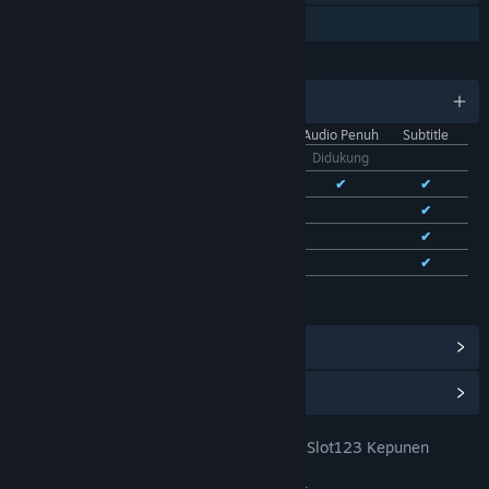
Berbagi dengan Keluarga
BAHASA
11 bahasa yang didukung
Antarmuka
Audio Penuh
Subtitle
Bhs. Indonesia
Didukung
Bhs. Inggris
✔
✔
✔
Bhs. Tionghoa Sederhana
✔
✔
Bhs. Tionghoa Tradisional
✔
✔
Bhs. Prancis
✔
✔
Lihat semua 11 bahasa yang didukung
Lihat Pencapaian RAJABET123
(28)
Lihat Item Toko Poin
(9)
Rajabet123 - Naungan Para Raja Slot123 Kepunen
JUDUL:
Serumpun Semaen QRIS