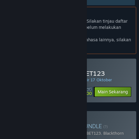
Bhs. Indonesia Didukung
Produk ini Didukung dalam bahasamu. Silakan tinjau daftar
bahasa yang didukung di bawah ini sebelum melakukan
pembelian.
Jika kamu ingin melihat game dalam bahasa lainnya, silakan
atur
preferensi bahasa
.
Minimal Deposit di RAJABET123
PENAWARAN HARIAN! Penawaran berakhir 17 Oktober
Rp 50 000
-90%
Main Sekarang
Rp 5 000
Beli Pola Pecah 5 Menit
BUNDLE
(?)
Terdiri dari 2 item:
Resident Evil 4 X RAJABET123
,
Blackthorn