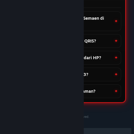
gacor terpercaya
★★★★★
Bima
Deposit QRIS Super Cepat
Apa arti dari Kepunen Serumpun Semaen di
Rajabet123?
Sebagai bagian dari Para Raja Slot123, layanan di
Rajabet123 luar biasa. Deposit QRIS-nya instan
tanpa nunggu lama.
Apakah tersedia layanan Deposit QRIS?
05 Mar 2026
Apakah Rajabet123 bisa diakses dari HP?
★★★★★
Citra
Akses Modern Anti Lag
Apa keunggulan Para Raja Slot123?
Kepunen Serumpun Semaen bukan sekadar
jargon. Aksesnya beneran modern dan mulus
Apakah transaksi dan data saya aman?
banget pas main di HP.
08 Mar 2026
©2020-2030 RAJABET123 GACORs. All rights reserved.
★★★★★
Rendra
Para Raja Slot123 Gacor