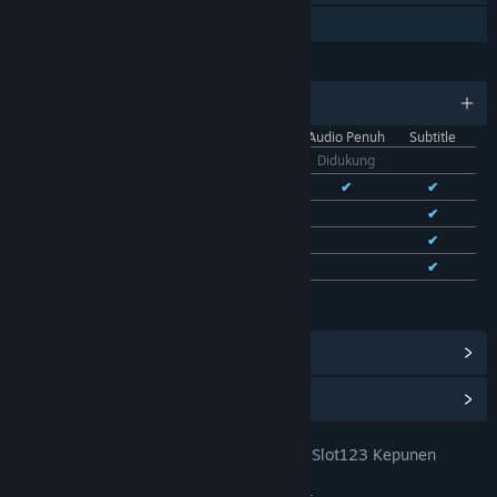
Berbagi dengan Keluarga
BAHASA
11 bahasa yang didukung
Antarmuka
Audio Penuh
Subtitle
Bhs. Indonesia
Didukung
Bhs. Inggris
✔
✔
✔
Bhs. Tionghoa Sederhana
✔
✔
Bhs. Tionghoa Tradisional
✔
✔
Bhs. Prancis
✔
✔
Lihat semua 11 bahasa yang didukung
Lihat Pencapaian RAJABET123
(28)
Lihat Item Toko Poin
(9)
Rajabet123 - Naungan Para Raja Slot123 Kepunen
JUDUL:
Serumpun Semaen QRIS