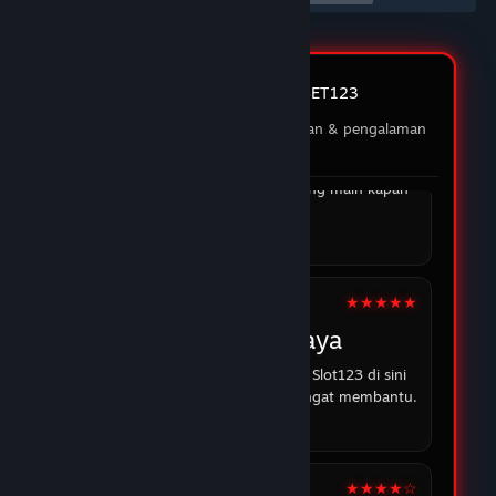
15 Mar 2026
★★★★★
Ayu
Review Member RAJABET123
Nyaman di Berbagai
Testimoni pengguna tentang layanan & pengalaman
Perangkat
di RAJABET123.
Main di PC atau HP sama-sama lancar. Akses
modern Rajabet123 bikin gampang main kapan
saja.
17 Mar 2026
★★★★★
Hendro
Situs Terpercaya
Sudah langganan di Rajabet123. Slot123 di sini
fair play dan deposit QRIS-nya sangat membantu.
19 Mar 2026