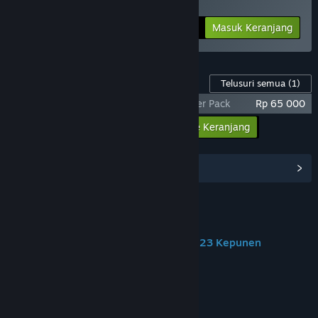
Arena: Reforged
-25%
Info Bundel
Rp 284 398
Masuk Keranjang
Konten Game ini
Telusuri semua
(1)
Resident Evil 4 X RAJABET123 - Supporter Pack
Rp 65 000
Masukkan semua DLC ke Keranjang
Rp 65 000
Lihat Hub Komunitas
Join us on Discord
Rajabet123 - Naungan Para Raja Slot123 Kepunen
Serumpun Semaen QRIS
Tentang Game Ini